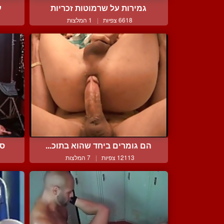
גמירות על שרמוטות זכריות
ע
6618 צפיות
|
1 המלצות
הם גומרים ביחד שהוא בתוכ...
סש
12113 צפיות
|
7 המלצות