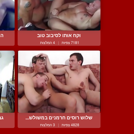
וקח אותו לסיבוב טוב
הו
7181 צפיות
|
4 המלצות
שלוש רוסים חרמנים במשולש...
גב
4828 צפיות
|
3 המלצות