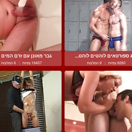
ג ספורטאים לוהטים לוהט...
גבר מאונן עם זרם המים ה
9260 צפיות
|
9 המלצות
19457 צפיות
|
6 המלצות