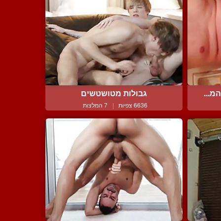
מ...
גבולות מטושטשים
6636 צפיות
|
7 המלצות