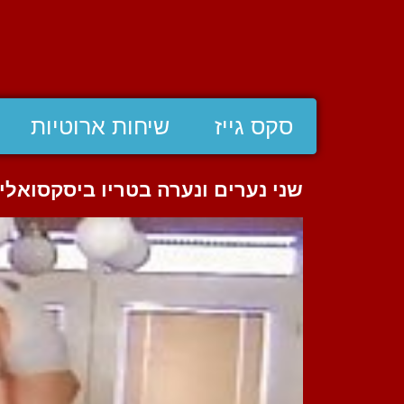
סקס גייז
שיחות ארוטיות
שני נערים ונערה בטריו ביסקסואלי