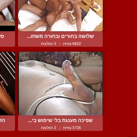
שלושה בחורים ובחורה משתו...
סק
8822 צפיות
|
3 המלצות
שפיכה מענגת בלי שימוש בי...
הלי
5736 צפיות
|
2 המלצות