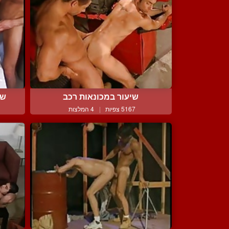
שיעור במכונאות רכב
שנ
5167 צפיות
|
4 המלצות