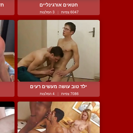
חטאים אורגינליים
חד
6047 צפיות
|
3 המלצות
ילד טוב עושה מעשים רעים
7086 צפיות
|
4 המלצות