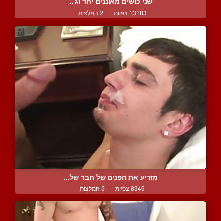
שני כושים מאוננים יחד וג...
13183 צפיות
|
2 המלצות
מזריע את הפנים של חבר של...
8346 צפיות
|
5 המלצות