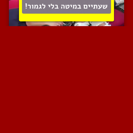
סטרייט אבל סקרן
11968 צפיות
|
2 המלצות