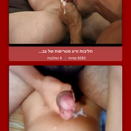
חליבות זרע מטריפות של גב...
9283 צפיות
|
6 המלצות