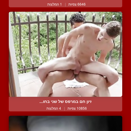
6646 צפיות
|
1 המלצות
זיון חם במרפס של שני בחו...
10856 צפיות
|
4 המלצות