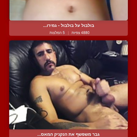
בולבול על בולבול - גמירו...
4880 צפיות
|
5 המלצות
גבר משפשף את הנקניק המאס...