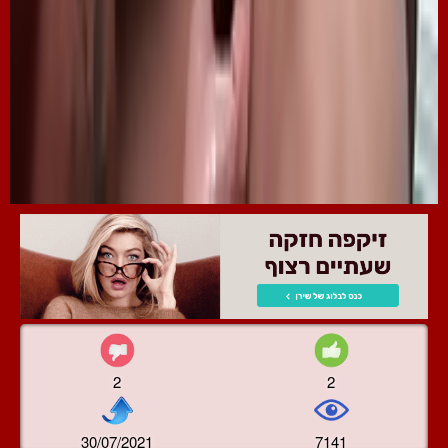
2
2
30/07/2021
7141