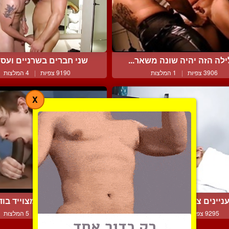
לה הזה יהיה שונה משאר...
שני חברים בשרניים ועסיס
3906 צפיות
|
1 המלצות
9190 צפיות
|
4 המלצות
X
ניינים צוברים תאוצה בע...
כושי סטרייט ומצוייד בודק
9295 צפיות
|
10 המלצות
9305 צפיות
|
5 המלצות