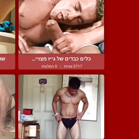
כלים כבדים של גייז מצויי...
שפי
5717 צפיות
|
0 המלצות