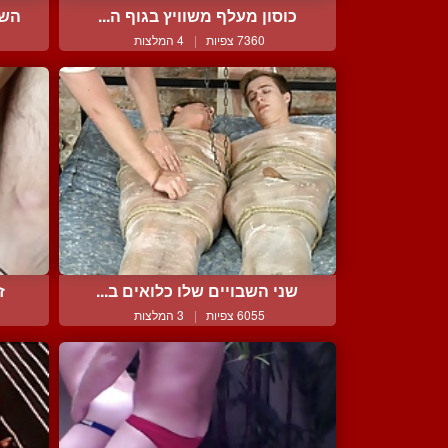
כוסון מעלף משוויץ בגוף ה...
השר
7360 צפיות
|
4 המלצות
שני השבויים שלו כלואים ב...
ז
6055 צפיות
|
3 המלצות