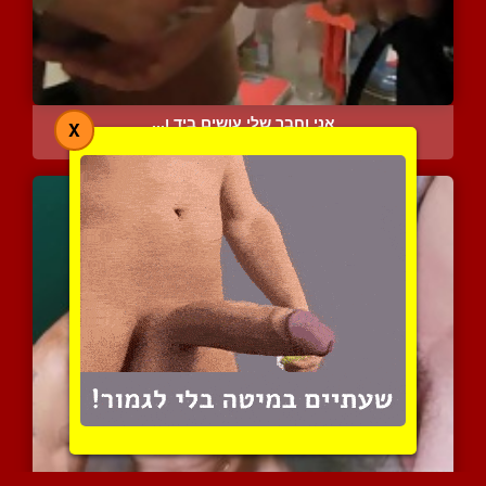
אני וחבר שלי עושים ביד ו...
X
11781 צפיות
|
5 המלצות