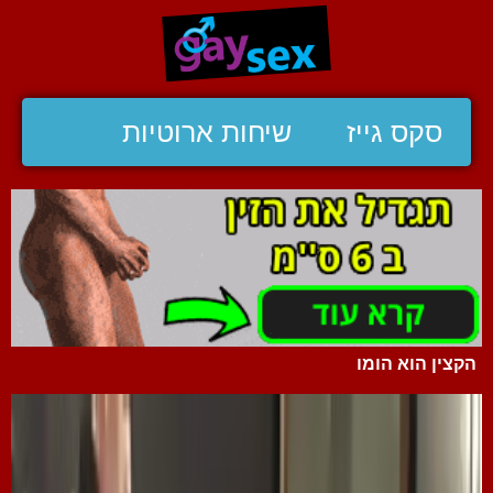
סקס גייז
שיחות ארוטיות
הקצין הוא הומו