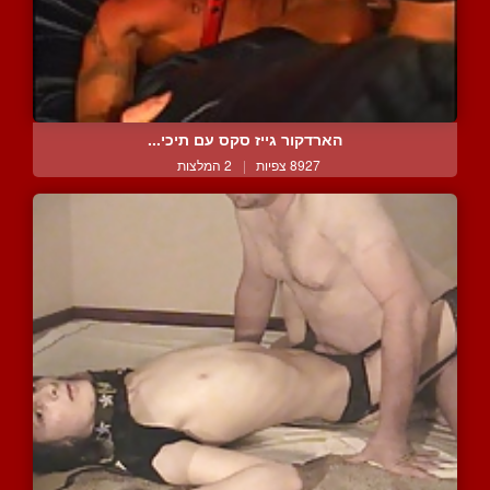
הארדקור גייז סקס עם תיכי...
8927 צפיות
|
2 המלצות