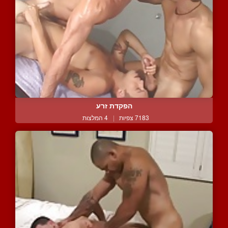
הפקדת זרע
7183 צפיות
|
4 המלצות