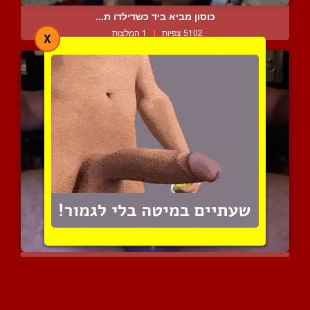
כוסון מביא ביד כשדילדו ת...
5102 צפיות
|
1 המלצות
X
ככה נראה זין שגומר אחרי ...
4392 צפיות
|
1 המלצות