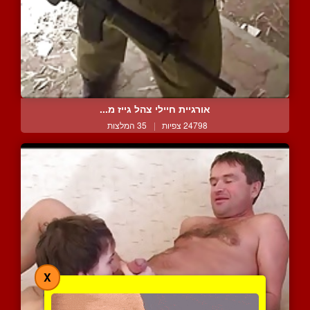
אורגיית חיילי צהל גייז מ...
24798 צפיות
|
35 המלצות
X