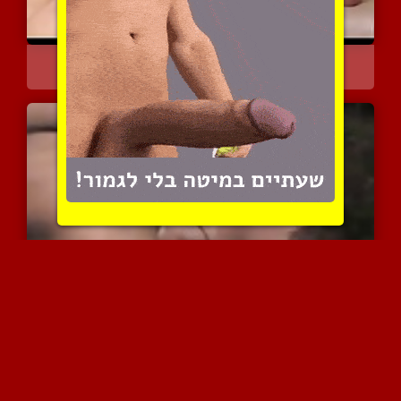
מבוגר מזדין עם רוסי צעיר...
13605 צפיות
|
3 המלצות
סאדו לוהט עם הומואים קינ...
15653 צפיות
|
2 המלצות