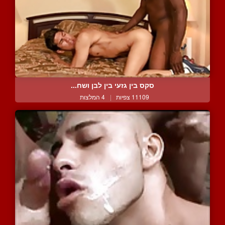
סקס בין גזעי בין לבן ושח...
11109 צפיות
|
4 המלצות