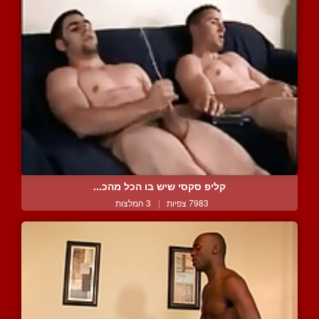
קליפ סקסי שיש בו הכל מהכ...
7983 צפיות
|
3 המלצות