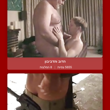
הדוב והדביבון
5655 צפיות
|
8 המלצות