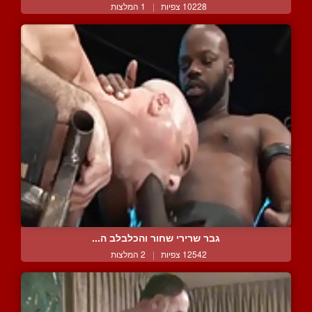
10228 צפיות
|
1 המלצות
גבר שרירי שחור והכלבלב ה...
12542 צפיות
|
2 המלצות