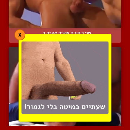
שני כוסונים עושים אהבה ב...
X
7656 צפיות
|
1 המלצות