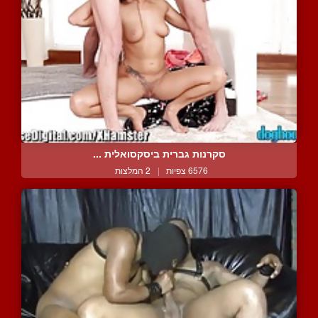
סקרנות גברית ביסקסואלית ...
6576 צפיות
|
2 המלצות