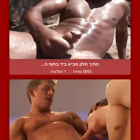
חתיך חלק מביא ביד בחוף ה...
5892 צפיות
|
1 המלצות