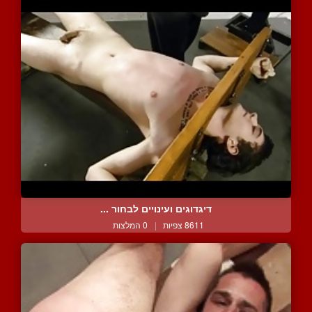
דיגדוגים ועינויים לבחור ...
8611 צפיות
|
0 המלצות