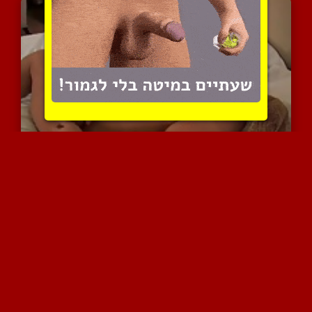
סיימון מביא ביד על המיטה
8301 צפיות
|
1 המלצות