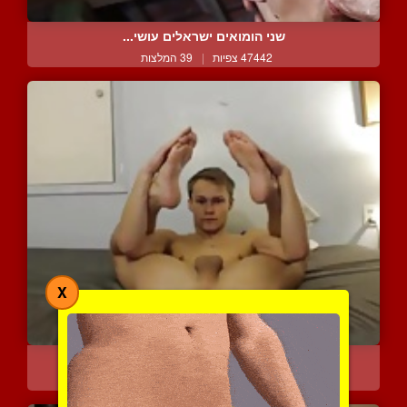
שני הומואים ישראלים עושי...
47442 צפיות
|
39 המלצות
X
אי אפשר שלא לאהוב את הטו...
6574 צפיות
|
3 המלצות