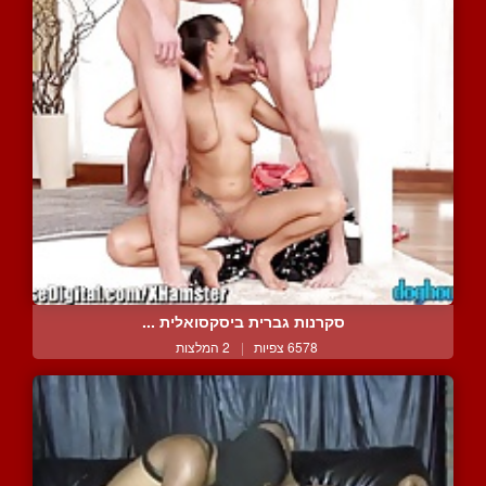
סקרנות גברית ביסקסואלית ...
6578 צפיות
|
2 המלצות