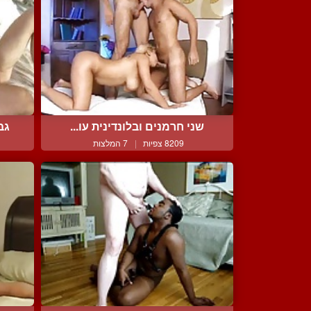
שני חרמנים ובלונדינית עו...
גב
8209 צפיות
|
7 המלצות