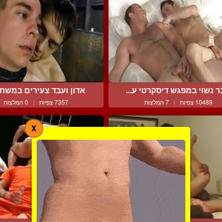
ר נשוי במפגש דיסקרטי ע...
אדון ועבד צעירים במשחקי
10489 צפיות
|
7 המלצות
7357 צפיות
|
0 המלצות
X