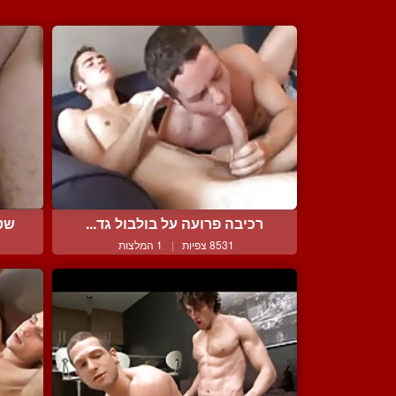
רכיבה פרועה על בולבול גד...
שטי
8531 צפיות
|
1 המלצות