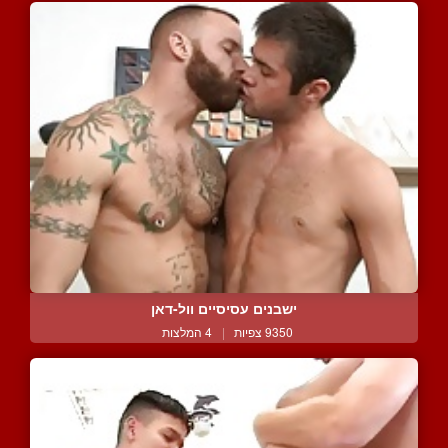
ישבנים עסיסיים וול-דאן
9350 צפיות
|
4 המלצות