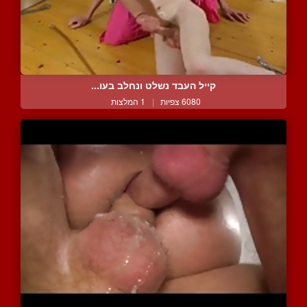
קייל העבד נשלט ונחלב בעו...
6080 צפיות
|
1 המלצות