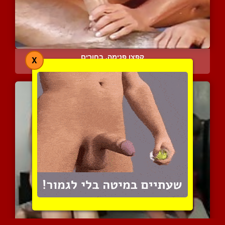
קפצו פנימה, בחורים
X
7370 צפיות
|
3 המלצות