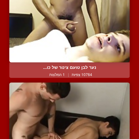
נער לבן טועם צינור של כו...
10764 צפיות
|
1 המלצות