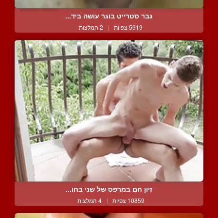
גבר סטרייט בוגר עושה ביד...
5919 צפיות
|
2 המלצות
זיון חם במרפס של שני בחו...
10859 צפיות
|
4 המלצות