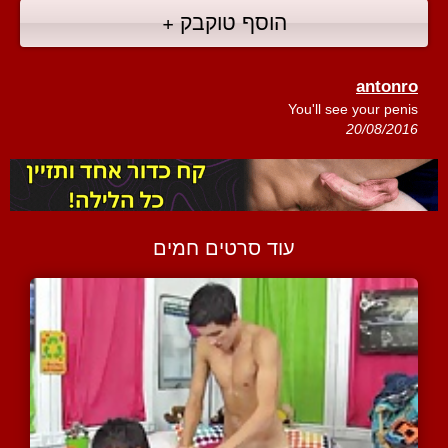
הוסף טוקבק +
antonro
You'll see your penis
20/08/2016
עוד סרטים חמים