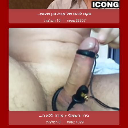
סקס לוהט של אבא ובן שעוש...
23357 צפיות
|
10 המלצות
גירוי חשמלי + מירה ללא ה...
4329 צפיות
|
0 המלצות