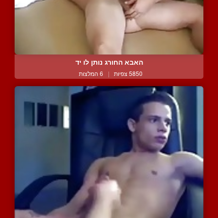
האבא החורג נותן לו יד
5850 צפיות
|
6 המלצות