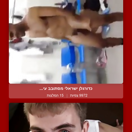
כדורגלן ישראלי מסתובב עי...
9972 צפיות
|
15 המלצות