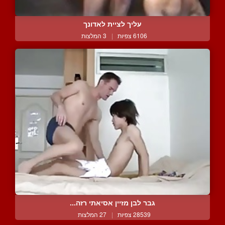
עליך לציית לאדונך
6106 צפיות
|
3 המלצות
גבר לבן מזיין אסיאתי רזה...
28539 צפיות
|
27 המלצות