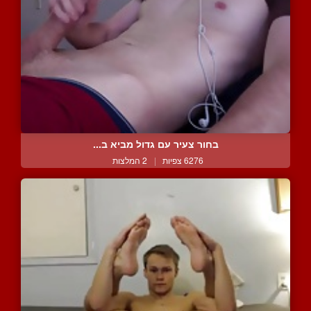
בחור צעיר עם גדול מביא ב...
6276 צפיות
|
2 המלצות