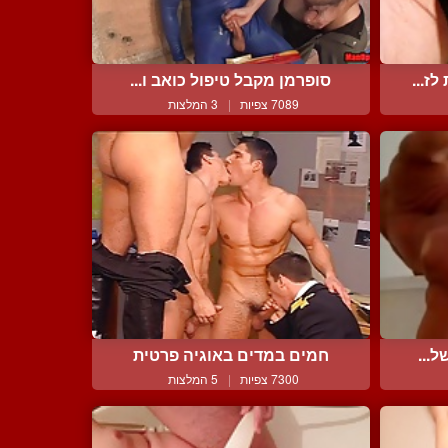
ז...
סופרמן מקבל טיפול כואב ו...
7089 צפיות
|
3 המלצות
ל...
חמים במדים באוגיה פרטית
7300 צפיות
|
5 המלצות