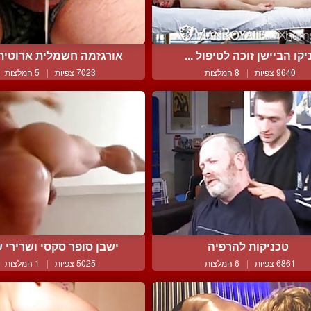
יקו הביישן זוכה לטיפול ...
אורגזמה חשמלית ארוטית ל
9640 צפיות
|
8 המלצות
7023 צפיות
|
5 המלצות
טכניקות להרפיה
ישבן סופר סקסי ושרירי ש
6861 צפיות
|
6 המלצות
5025 צפיות
|
1 המלצות