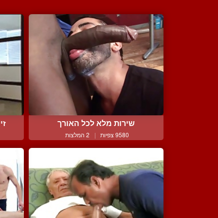
שירות מלא לכל האורך
זי
9580 צפיות
|
2 המלצות