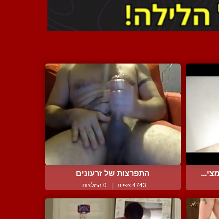
י...
התפרצות של זרעונים
4743 צפיות
|
0 המלצות