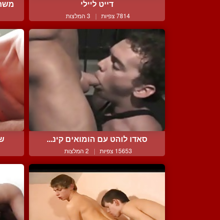
דייט ליילי
משחק
7814 צפיות
|
3 המלצות
סאדו לוהט עם הומואים קינ...
שנ
15653 צפיות
|
2 המלצות