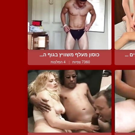
 ...
כוסון מעלף משוויץ בגוף ה...
7360 צפיות
|
4 המלצות