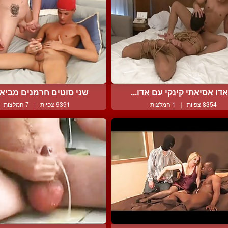
דו אסיאתי קינקי עם אדו...
שני סוטים חרמנים מביאים
8354 צפיות
|
1 המלצות
9391 צפיות
|
7 המלצות