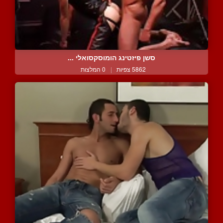
סשן פיזטינג הומוסקסואלי ...
5862 צפיות
|
0 המלצות