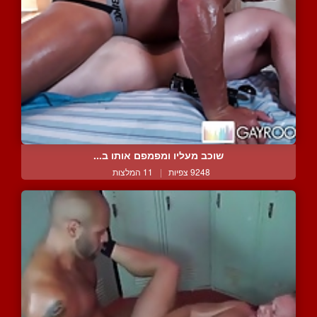
שוכב מעליו ומפמפם אותו ב...
9248 צפיות
|
11 המלצות