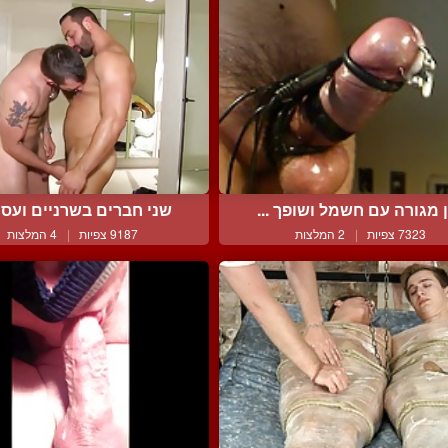
ן מגורה עם חשמל ושופך ...
שני חברים בשרניים ועסיס
7323 צפיות
|
2 המלצות
9187 צפיות
|
4 המלצות