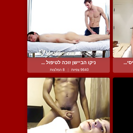
י...
ניקו הביישן זוכה לטיפול ...
9640 צפיות
|
8 המלצות