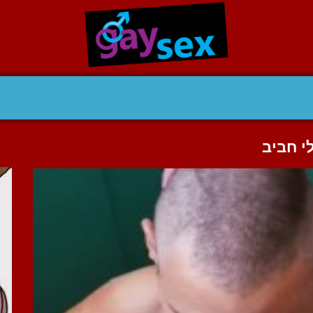
י חביב