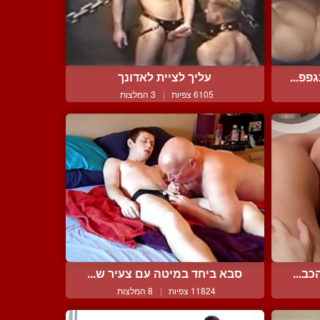
פפ...
עליך לציית לאדונך
6105 צפיות
|
3 המלצות
ב...
סבא ביחד במיטה עם צעיר ש...
11824 צפיות
|
8 המלצות