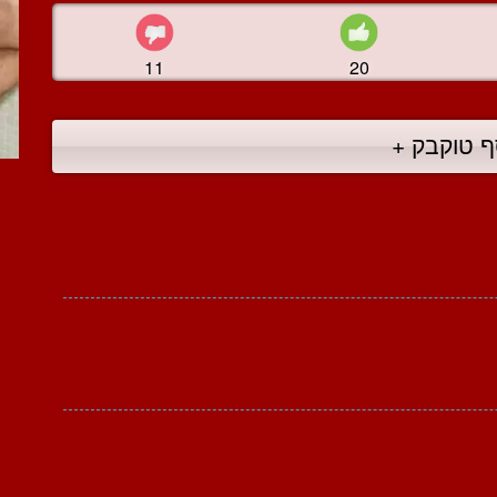
11
20
ף טוקבק +