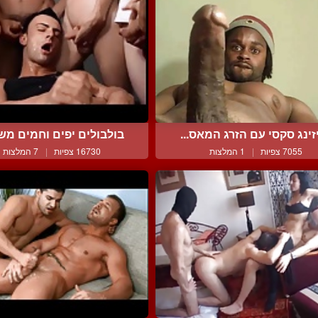
זינג סקסי עם הזרג המאס...
בולבולים יפים וחמים משפ
7055 צפיות
|
1 המלצות
16730 צפיות
|
7 המלצות