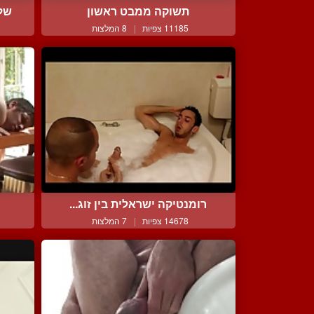
תשוקה ממבט ראשון
שלו
11185 צפיות
|
8 המלצות
רומנטיקה ישראלית בין זוג...
14678 צפיות
|
7 המלצות