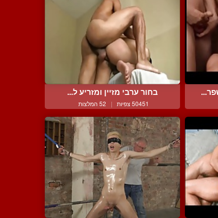
ר...
בחור ערבי מזיין ומזריע ל...
50451 צפיות
|
52 המלצות