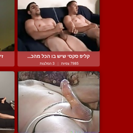
קליפ סקסי שיש בו הכל מהכ...
זי
7985 צפיות
|
3 המלצות