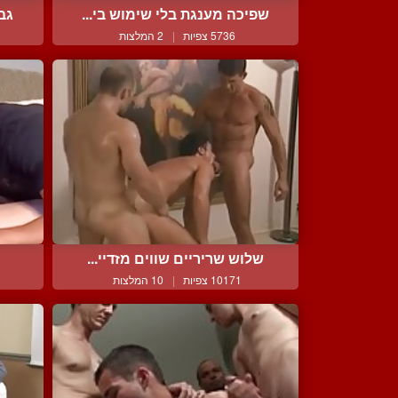
שפיכה מענגת בלי שימוש בי...
גב
5736 צפיות
|
2 המלצות
שלוש שריריים שווים מזדיי...
10171 צפיות
|
10 המלצות