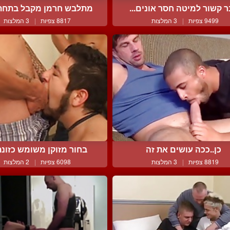
ר קשור למיטה חסר אונים...
מתלבש חרמן מקבל בתחת וג
9499 צפיות
|
3 המלצות
8817 צפיות
|
3 המלצות
כן..ככה עושים את זה
בחור מזוקן משומש כזונת 
8819 צפיות
|
3 המלצות
6098 צפיות
|
2 המלצות